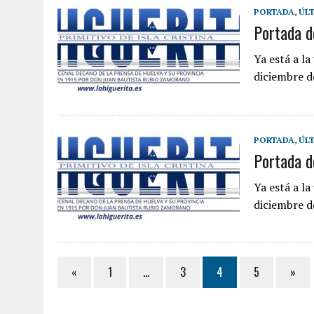
PORTADA
,
ÚLT
Portada d
Ya está a l
diciembre de
PORTADA
,
ÚLT
Portada d
Ya está a l
diciembre de
«
1
…
3
4
5
»